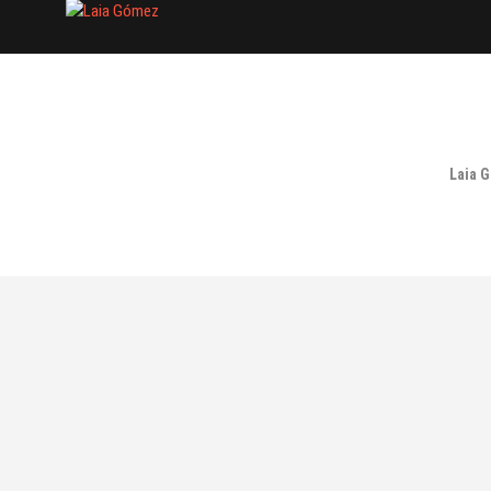
Laia Gómez
FASHION STYLIST
Laia 