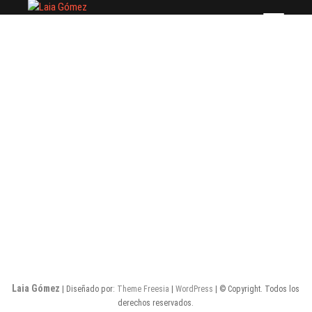
Saltar
Laia Gómez
FASHION STYLIST
al
contenido
Laia Gómez
| Diseñado por:
Theme Freesia
|
WordPress
| © Copyright. Todos los
derechos reservados.