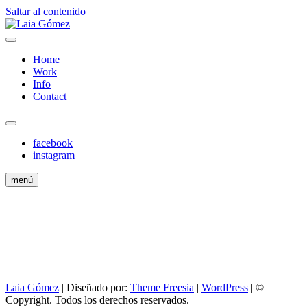
Saltar al contenido
Fashion Stylist
Laia Gómez
Home
Work
Info
Contact
facebook
instagram
menú
Laia Gómez
| Diseñado por:
Theme Freesia
|
WordPress
| ©
Copyright. Todos los derechos reservados.