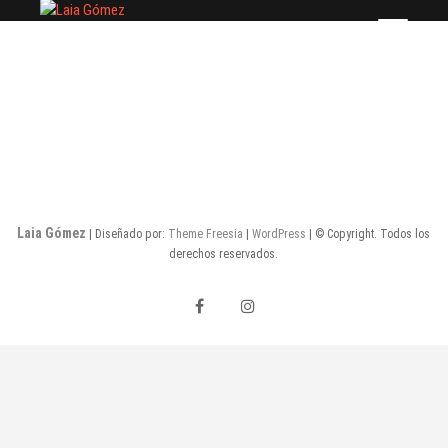
Saltar
Laia Gómez
FASHION STYLIST
al
contenido
Laia Gómez
| Diseñado por:
Theme Freesia
|
WordPress
| © Copyright. Todos los
derechos reservados.
facebook
instagram