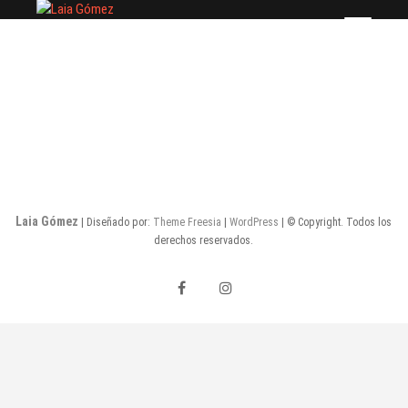
Saltar
Laia Gómez
FASHION STYLIST
al
contenido
Laia Gómez
| Diseñado por:
Theme Freesia
|
WordPress
| © Copyright. Todos los
derechos reservados.
facebook
instagram