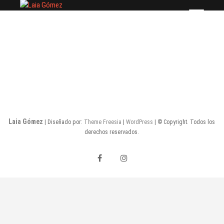
Saltar
Laia Gómez
FASHION STYLIST
al
contenido
Laia Gómez
| Diseñado por:
Theme Freesia
|
WordPress
| © Copyright. Todos los
derechos reservados.
facebook
instagram