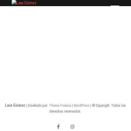
Saltar
Laia Gómez
FASHION STYLIST
al
contenido
Laia Gómez
| Diseñado por:
Theme Freesia
|
WordPress
| © Copyright. Todos los
derechos reservados.
facebook
instagram