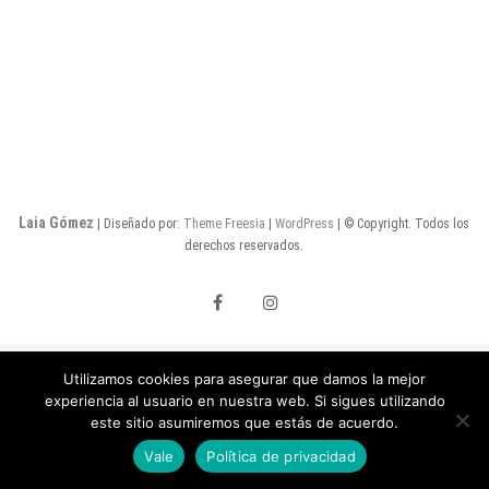
Laia Gómez
| Diseñado por:
Theme Freesia
|
WordPress
| © Copyright. Todos los
derechos reservados.
facebook
instagram
Utilizamos cookies para asegurar que damos la mejor
experiencia al usuario en nuestra web. Si sigues utilizando
este sitio asumiremos que estás de acuerdo.
Vale
Política de privacidad