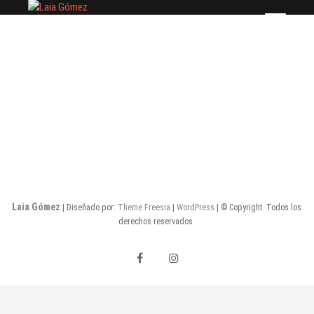
Saltar
Laia Gómez
FASHION STYLIST
al
contenido
Laia Gómez
| Diseñado por:
Theme Freesia
|
WordPress
| © Copyright. Todos los
derechos reservados.
facebook
instagram