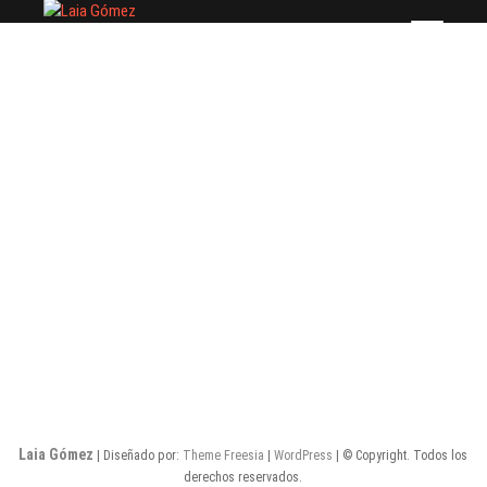
Saltar
Laia Gómez
FASHION STYLIST
al
contenido
Laia Gómez
| Diseñado por:
Theme Freesia
|
WordPress
| © Copyright. Todos los
derechos reservados.