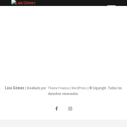
Saltar
Laia Gómez
FASHION STYLIST
al
contenido
Laia Gómez
| Diseñado por:
Theme Freesia
|
WordPress
| © Copyright. Todos los
derechos reservados.
facebook
instagram