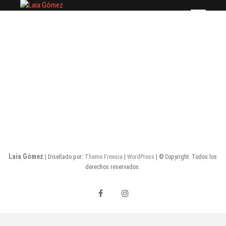
Saltar
Laia Gómez
FASHION STYLIST
al
contenido
Laia Gómez
| Diseñado por:
Theme Freesia
|
WordPress
| © Copyright. Todos los
derechos reservados.
facebook
instagram