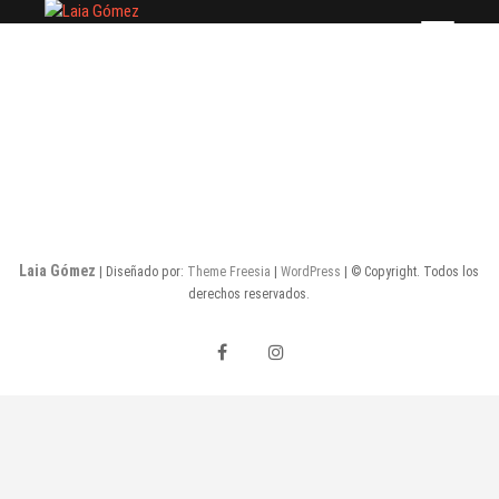
Saltar
Laia Gómez
FASHION STYLIST
al
contenido
Laia Gómez
| Diseñado por:
Theme Freesia
|
WordPress
| © Copyright. Todos los
derechos reservados.
facebook
instagram